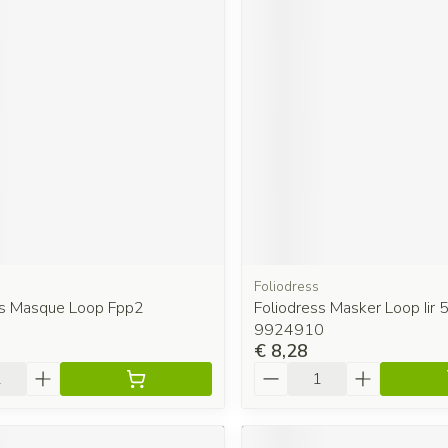
Foliodress
ss Masque Loop Fpp2
Foliodress Masker Loop Iir 
9924910
€ 8,28
Aantal