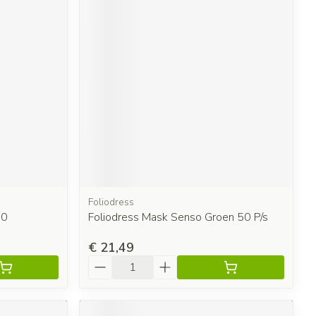
Foliodress
50
Foliodress Mask Senso Groen 50 P/s
€ 21,49
Aantal