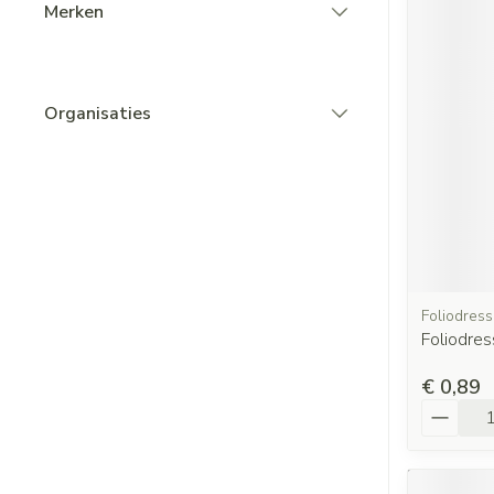
Merken
filter
Organisaties
filter
Foliodress
Foliodre
€ 0,89
Aantal