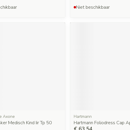
chikbaar
Niet beschikbaar
re Axone
Hartmann
er Medisch Kind Iir Tp 50
Hartmann Foliodress Cap A
€ 63,54