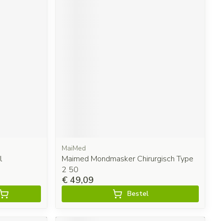
MaiMed
l
Maimed Mondmasker Chirurgisch Type
2 50
€ 49,09
Bestel