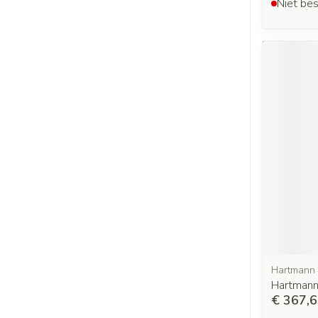
Niet bes
Hartmann
Hartmann 
€ 367,