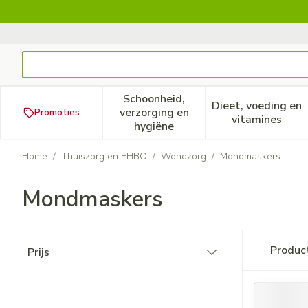
Ga naar de inhoud
Product, merk, categorie...
Schoonheid,
Dieet, voeding en
verzorging en
Promoties
Toon submenu voor Schoonheid
Toon subm
vitamines
hygiëne
Home
/
Thuiszorg en EHBO
/
Wondzorg
/
Mondmaskers
Mondmaskers
Doorgaan naar productlijst
Produc
Prijs
filter