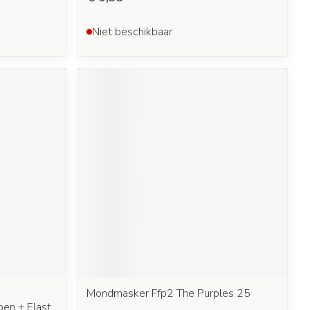
Niet beschikbaar
Mondmasker Ffp2 The Purples 25
oen + Elast