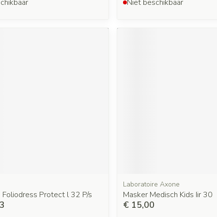
chikbaar
Niet beschikbaar
Laboratoire Axone
Foliodress Protect l 32 P/s
Masker Medisch Kids Iir 30
63
€ 15,00