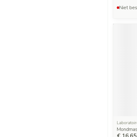
Niet bes
Laboratoi
Mondmask
€ 16,65