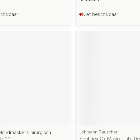
chikbaar
Niet beschikbaar
ondmasker Chirurgisch
Lohmann Rauscher
Sentinex Ok Masker Lite Gr
2r 50