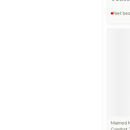
Niet bes
Maimed M
Comfort 