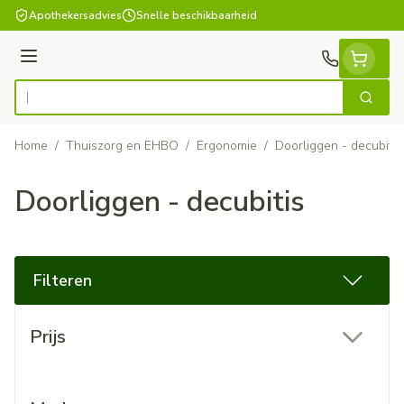
Ga naar de inhoud
Apothekersadvies
Snelle beschikbaarheid
Menu
Zoek
Product, merk, categorie...
Home
/
Thuiszorg en EHBO
/
Ergonomie
/
Doorliggen - decubitis
Doorliggen - decubitis
Filteren
Doorgaan naar productlijst
Prijs
filter