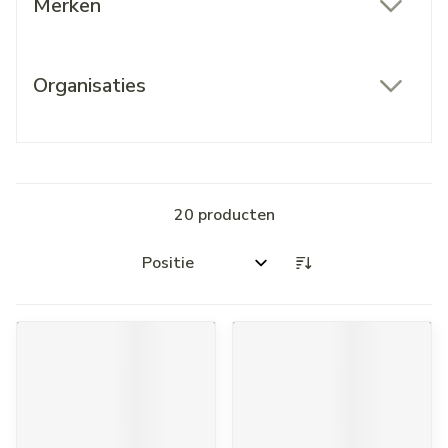
Merken
filter
Organisaties
filter
20
producten
Sorteer op: