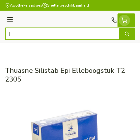
Ga naar de inhoud
Apothekersadvies
Snelle beschikbaarheid
Menu
Zoek
Product, merk, categorie...
Thuasne Silistab Epi Elleboogstuk T2
2305