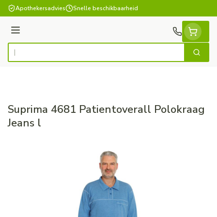
Ga naar de inhoud
Apothekersadvies
Snelle beschikbaarheid
Menu
Zoek
Product, merk, categorie...
Suprima 4681 Patientoverall Polokraag
Jeans l