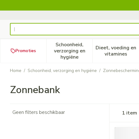
Ga naar de inhoud
Product, merk, categorie...
Schoonheid,
Dieet, voeding en
verzorging en
Promoties
Toon submenu voor Schoonheid
Toon subm
vitamines
hygiëne
Home
/
Schoonheid, verzorging en hygiëne
/
Zonnebeschermin
Zonnebank
Geen filters beschikbaar
1
item