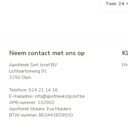
Toon
Neem contact met ons op
K
Apotheek Sint-Jozef BV
FA
Lichtaartseweg 91
2250
Olen
Telefoon:
014 21 14 16
E-mailadres:
info@
apotheekstjozef.be
APB nummer:
132902
Apotheek titularis:
Eva Mulders
BTW nummer:
BE0443839930