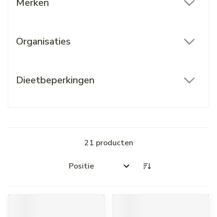
Merken
filter
Organisaties
filter
Dieetbeperkingen
filter
21
producten
Sorteer op: