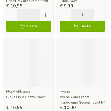
Repair & Care Creme 75ml
Tube 100ml
€ 10,95
€ 9,38
Aantal
Aantal
Bestel
Bestel
PlusProPharma
Avene
Gloves In A Bottle 240ml
Avene Cold Cream
Handcreme Geconc. 50ml Nf
€ 16,95
€ 10,00