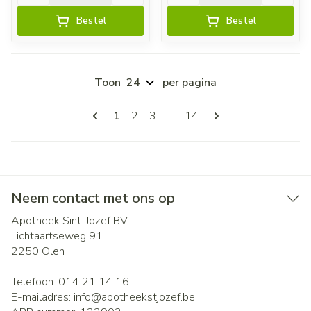
Bestel
Bestel
Toon
per pagina
Pagina's
U lees momenteel pagina
Pagina
Pagina
Pagina
1
2
3
...
14
Neem contact met ons op
Apotheek Sint-Jozef BV
Lichtaartseweg 91
2250
Olen
Telefoon:
014 21 14 16
E-mailadres:
info@
apotheekstjozef.be