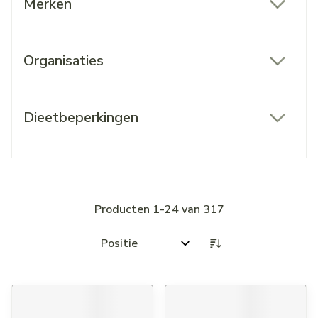
Merken
filter
Organisaties
filter
Dieetbeperkingen
filter
Producten
1
-
24
van
317
Sorteer op: