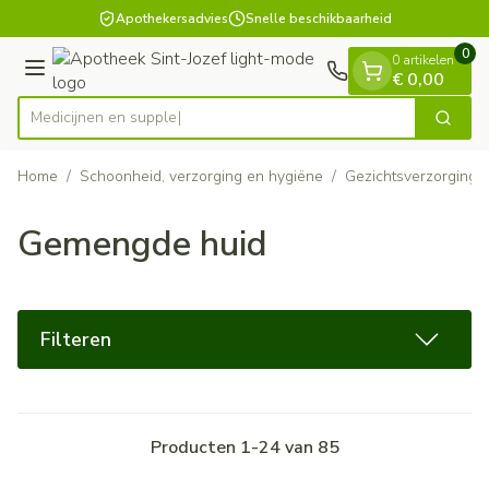
Dia 1 van 1
Ga naar de inhoud
Apothekersadvies
Snelle beschikbaarheid
0
0 artikelen
Menu
€ 0,00
Me
Zoek
Product, merk, categorie...
Home
/
Schoonheid, verzorging en hygiëne
/
Gezichtsverzorging
Gemengde huid
Filteren
Producten
1
-
24
van
85