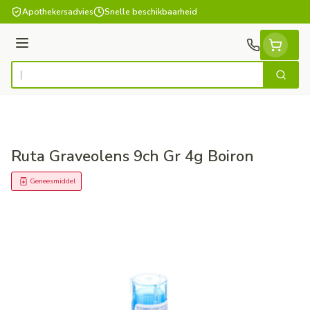
Ga naar de inhoud
Apothekersadvies
Snelle beschikbaarheid
Menu
Zoek
Product, merk, categorie...
Ruta Graveolens 9ch Gr 4g Boiron
Geneesmiddel