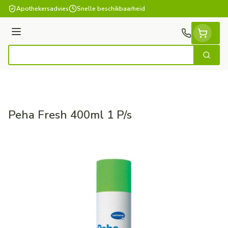
Ga naar de inhoud
Apothekersadvies
Snelle beschikbaarheid
Menu
Zoek
Product, merk, categorie...
Peha Fresh 400ml 1 P/s