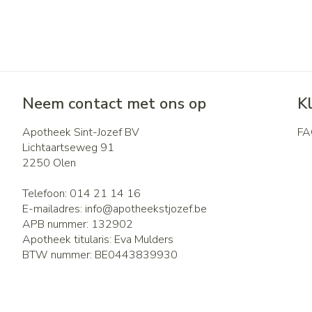
Neem contact met ons op
K
Apotheek Sint-Jozef BV
FA
Lichtaartseweg 91
2250
Olen
Telefoon:
014 21 14 16
E-mailadres:
info@
apotheekstjozef.be
APB nummer:
132902
Apotheek titularis:
Eva Mulders
BTW nummer:
BE0443839930