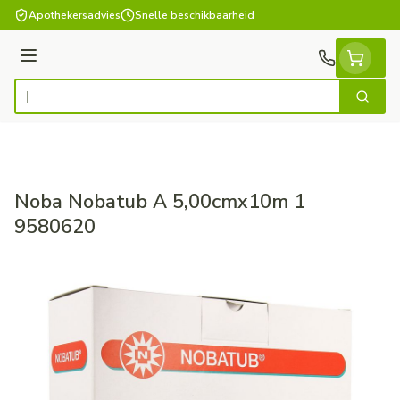
Ga naar de inhoud
Apothekersadvies
Snelle beschikbaarheid
Menu
Zoek
Product, merk, categorie...
Noba Nobatub A 5,00cmx10m 1
9580620