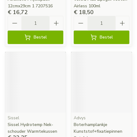
12cmx29cm 1 7207516
Airless 100ml
€ 16,72
€ 18,50
Aantal
Aantal
Bestel
Bestel
Sissel
Advys
Sissel Hydrotemp Nek-
Boterhamplankje
schouder Warmtekussen
Kunststof+fixatiepinnen