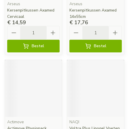
Arseus
Arseus
Kersenpitkussen Axamed
Kersenpitkussen Axamed
Cervicaal
14x55cm
€ 14,59
€ 17,76
Aantal
Aantal
Bestel
Bestel
Actimove
NAQI
Actimove Physiopack
Voltra Plus Lipogel Voeten