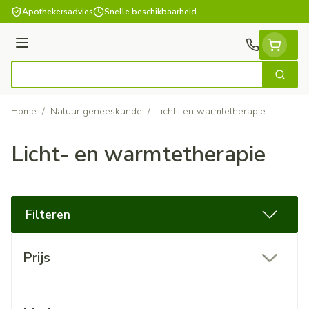
Ga naar de inhoud
Apothekersadvies
Snelle beschikbaarheid
Menu
Zoek
Product, merk, categorie...
Home
/
Natuur geneeskunde
/
Licht- en warmtetherapie
Licht- en warmtetherapie
Filteren
Doorgaan naar productlijst
Prijs
filter