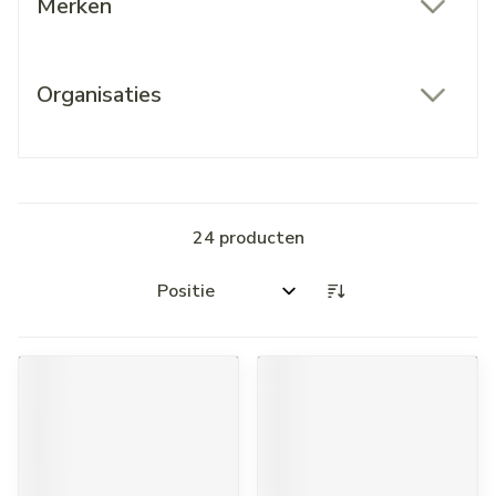
Merken
filter
Organisaties
filter
24
producten
Sorteer op: