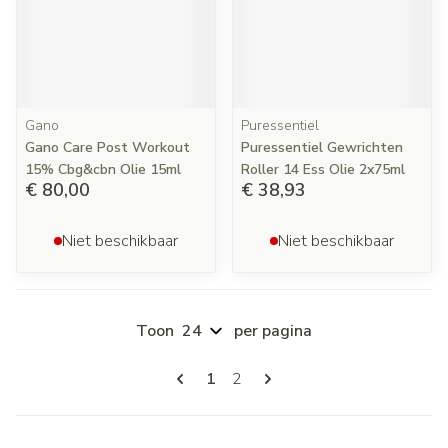
Gano
Puressentiel
Gano Care Post Workout
Puressentiel Gewrichten
15% Cbg&cbn Olie 15ml
Roller 14 Ess Olie 2x75ml
€ 80,00
€ 38,93
Niet beschikbaar
Niet beschikbaar
Toon
per pagina
Pagina's
U lees momenteel pagina
Pagina
1
2