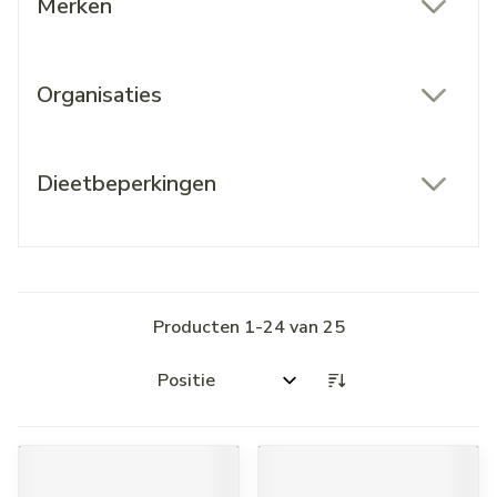
Merken
filter
Organisaties
filter
Dieetbeperkingen
filter
Producten
1
-
24
van
25
Sorteer op: