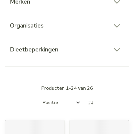
Merken
filter
Organisaties
filter
Dieetbeperkingen
filter
Producten
1
-
24
van
26
Sorteer op: