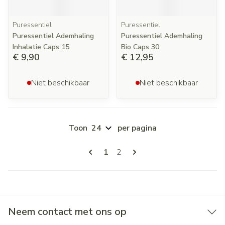
Puressentiel
Puressentiel
Puressentiel Ademhaling
Puressentiel Ademhaling
Inhalatie Caps 15
Bio Caps 30
€ 9,90
€ 12,95
Niet beschikbaar
Niet beschikbaar
Toon
per pagina
Pagina's
U lees momenteel pagina
Pagina
1
2
Neem contact met ons op