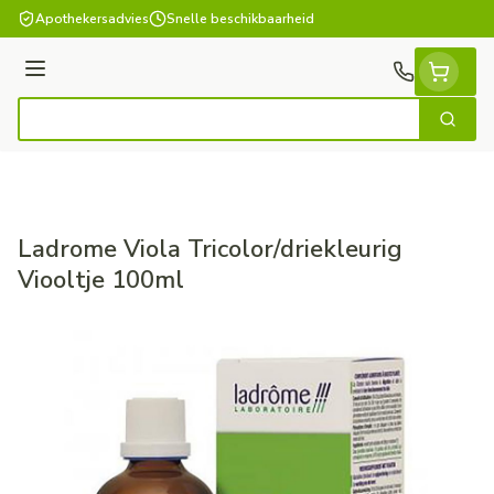
Ga naar de inhoud
Apothekersadvies
Snelle beschikbaarheid
Menu
Zoek
Product, merk, categorie...
Ladrome Viola Tricolor/driekleurig
Viooltje 100ml