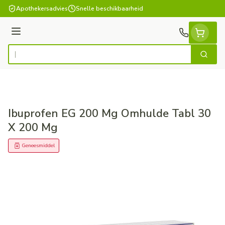
Ga naar de inhoud
Apothekersadvies
Snelle beschikbaarheid
Menu
Zoek
Product, merk, categorie...
Ibuprofen EG 200 Mg Omhulde Tabl 30
X 200 Mg
Geneesmiddel