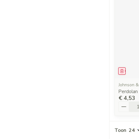
Genees
Johnson &
Perdola
€ 4,53
Aantal
Toon