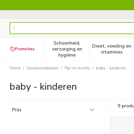
Ga naar de inhoud
Product, merk, categorie...
Schoonheid,
Dieet, voeding en
verzorging en
Promoties
Toon submenu voor Schoonheid
Toon subm
vitamines
hygiëne
Home
/
Geneesmiddelen
/
Pijn en koorts
/
baby - kinderen
baby - kinderen
Doorgaan naar productlijst
9
produ
Prijs
filter