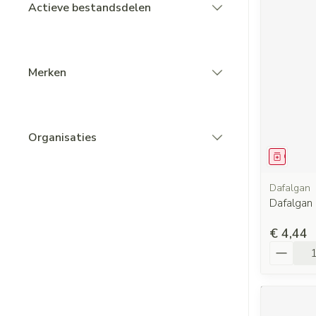
Actieve bestandsdelen
filter
Merken
filter
Organisaties
filter
Genees
Dafalgan
Dafalgan
€ 4,44
Aantal