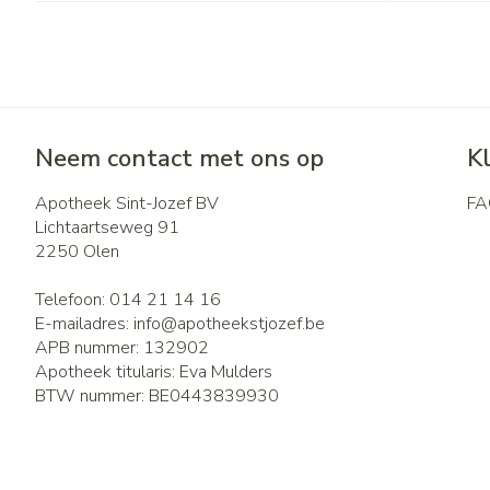
Neem contact met ons op
K
Apotheek Sint-Jozef BV
FA
Lichtaartseweg 91
2250
Olen
Telefoon:
014 21 14 16
E-mailadres:
info@
apotheekstjozef.be
APB nummer:
132902
Apotheek titularis:
Eva Mulders
BTW nummer:
BE0443839930