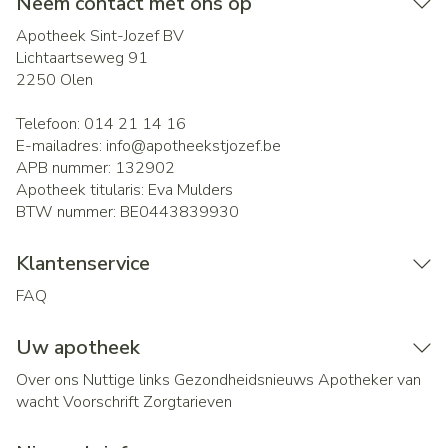
Neem contact met ons op
Apotheek Sint-Jozef BV
Lichtaartseweg 91
2250
Olen
Telefoon:
014 21 14 16
E-mailadres:
info@
apotheekstjozef.be
APB nummer:
132902
Apotheek titularis:
Eva Mulders
BTW nummer:
BE0443839930
Klantenservice
FAQ
Uw apotheek
Over ons
Nuttige links
Gezondheidsnieuws
Apotheker van
wacht
Voorschrift
Zorgtarieven