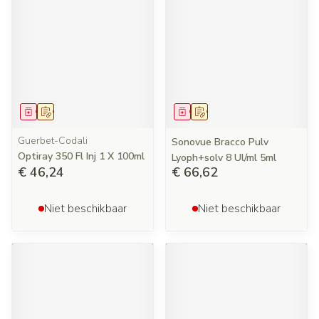
Geneesmiddel
Op voorschrift
Geneesmiddel
Op voorschrift
Guerbet-Codali
Sonovue Bracco Pulv
Optiray 350 Fl Inj 1 X 100ml
Lyoph+solv 8 Ul/ml 5ml
€ 46,24
€ 66,62
Niet beschikbaar
Niet beschikbaar