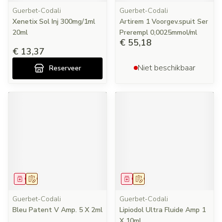
Guerbet-Codali
Guerbet-Codali
Xenetix Sol Inj 300mg/1ml
Artirem 1 Voorgev.spuit Ser
20ml
Prerempl 0,0025mmol/ml
€ 55,18
€ 13,37
Niet beschikbaar
Reserveer
Geneesmiddel
Op voorschrift
Geneesmiddel
Op voorschrift
Guerbet-Codali
Guerbet-Codali
Bleu Patent V Amp. 5 X 2ml
Lipiodol Ultra Fluide Amp 1
X 10ml