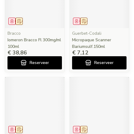
Geneesmiddel
Op voorschrift
Geneesmiddel
Op voorschrift
Bracco
Guerbet-Codali
Iomeron Bracco Fl 300mg/ml
Micropaque Scanner
100ml
Bariumsulf.150ml
€ 38,86
€ 7,12
Reserveer
Reserveer
Geneesmiddel
Op voorschrift
Geneesmiddel
Op voorschrift