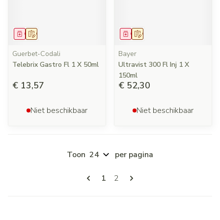
Geneesmiddel
Op voorschrift
Geneesmiddel
Op voorschrift
Guerbet-Codali
Bayer
Telebrix Gastro Fl 1 X 50ml
Ultravist 300 Fl Inj 1 X
150ml
€ 13,57
€ 52,30
Niet beschikbaar
Niet beschikbaar
Toon
per pagina
Pagina's
U lees momenteel pagina
Pagina
1
2