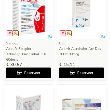
Geneesmiddel
Op voorschrift
Geneesmiddel
Op voorschrift
Sandoz
Ucb
Airbufo Forspiro
Airomir Autohaler Aer Dos
320mcg/9,0mcg Inhal. 1 X
200x100mcg
60dosis
€ 30,57
€ 15,11
Reserveer
Reserveer