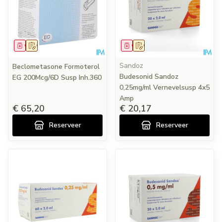
Geneesmiddel
Op voorschrift
Geneesmiddel
Op voorschrift
Sandoz
Beclometasone Formoterol
Budesonid Sandoz
EG 200Mcg/6D Susp Inh.360
0,25mg/ml Vernevelsusp 4x5
Amp
€ 65,20
€ 20,17
Reserveer
Reserveer