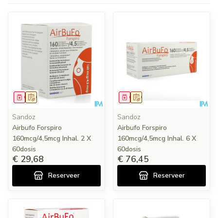
Geneesmiddel
Op voorschrift
Geneesmiddel
Op voorschrift
Sandoz
Sandoz
Airbufo Forspiro
Airbufo Forspiro
160mcg/4,5mcg Inhal. 2 X
160mcg/4,5mcg Inhal. 6 X
60dosis
60dosis
€ 29,68
€ 76,45
Reserveer
Reserveer