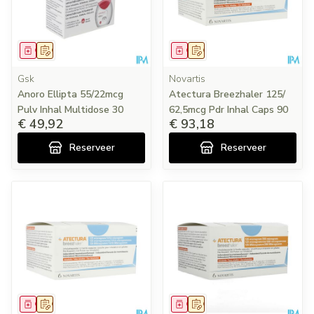
Geneesmiddel
Op voorschrift
Geneesmiddel
Op voorschrift
Gsk
Novartis
Anoro Ellipta 55/22mcg
Atectura Breezhaler 125/
Pulv Inhal Multidose 30
62,5mcg Pdr Inhal Caps 90
€ 49,92
€ 93,18
Reserveer
Reserveer
Geneesmiddel
Op voorschrift
Geneesmiddel
Op voorschrift