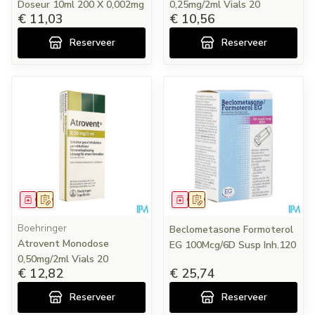
Doseur 10ml 200 X 0,002mg
0,25mg/2ml Vials 20
€ 11,03
€ 10,56
Reserveer
Reserveer
Geneesmiddel
Op voorschrift
Geneesmiddel
Op voorschrift
Boehringer
Beclometasone Formoterol
Atrovent Monodose
EG 100Mcg/6D Susp Inh.120
0,50mg/2ml Vials 20
€ 12,82
€ 25,74
Reserveer
Reserveer