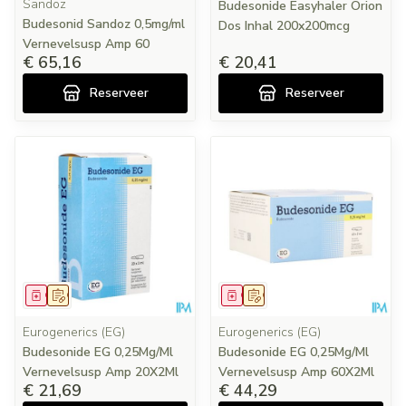
Sandoz
Budesonide Easyhaler Orion
Budesonid Sandoz 0,5mg/ml
Dos Inhal 200x200mcg
Vernevelsusp Amp 60
€ 65,16
€ 20,41
Reserveer
Reserveer
Geneesmiddel
Op voorschrift
Geneesmiddel
Op voorschrift
Eurogenerics (EG)
Eurogenerics (EG)
Budesonide EG 0,25Mg/Ml
Budesonide EG 0,25Mg/Ml
Vernevelsusp Amp 20X2Ml
Vernevelsusp Amp 60X2Ml
€ 21,69
€ 44,29