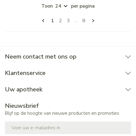
Toon
per pagina
Pagina's
U lees momenteel pagina
Pagina
Pagina
Pagina
1
2
3
...
8
Neem contact met ons op
Klantenservice
Uw apotheek
Nieuwsbrief
Blijf op de hoogte van nieuwe producten en promoties
E-mail adres