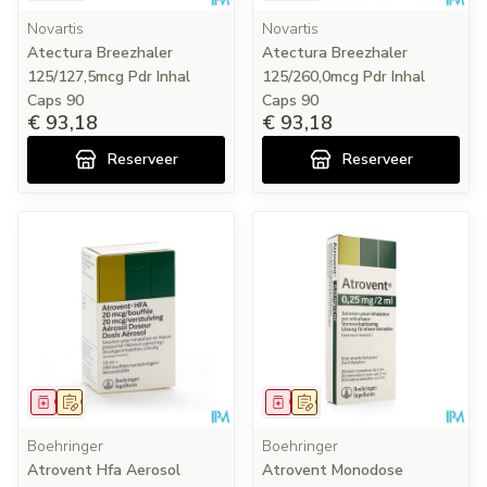
Novartis
Novartis
Atectura Breezhaler
Atectura Breezhaler
125/127,5mcg Pdr Inhal
125/260,0mcg Pdr Inhal
Caps 90
Caps 90
€ 93,18
€ 93,18
Reserveer
Reserveer
Geneesmiddel
Op voorschrift
Geneesmiddel
Op voorschrift
Boehringer
Boehringer
Atrovent Hfa Aerosol
Atrovent Monodose