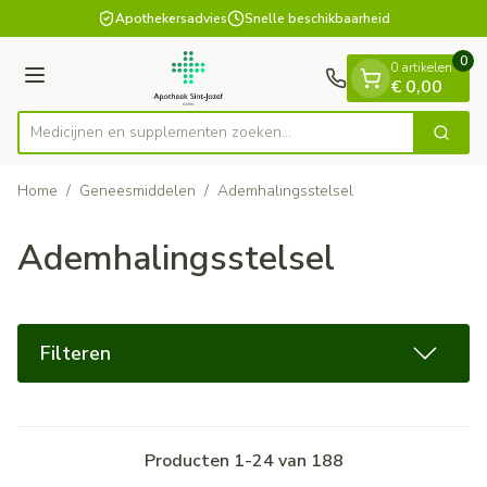
Dia 1 van 1
Ga naar de inhoud
Apothekersadvies
Snelle beschikbaarheid
0
0 artikelen
Menu
€ 0,00
Medicijnen en supplementen zoeken...
Zoek
Product, merk, categorie...
Home
/
Geneesmiddelen
/
Ademhalingsstelsel
Ademhalingsstelsel
Filteren
Producten
1
-
24
van
188