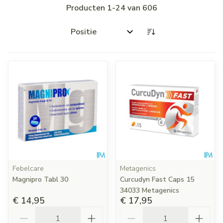
Producten
1
-
24
van
606
Sorteer op:
Febelcare
Metagenics
Magnipro Tabl 30
Curcudyn Fast Caps 15
34033 Metagenics
€ 14,95
€ 17,95
Aantal
Aantal