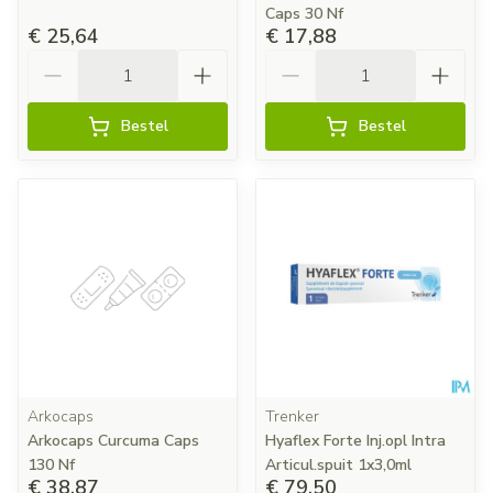
Caps 30 Nf
€ 25,64
€ 17,88
Aantal
Aantal
Bestel
Bestel
Arkocaps
Trenker
Arkocaps Curcuma Caps
Hyaflex Forte Inj.opl Intra
130 Nf
Articul.spuit 1x3,0ml
€ 38,87
€ 79,50