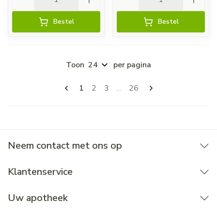
Bestel
Bestel
Toon
per pagina
Pagina's
U lees momenteel pagina
Pagina
Pagina
Pagina
1
2
3
...
26
Neem contact met ons op
Klantenservice
Uw apotheek