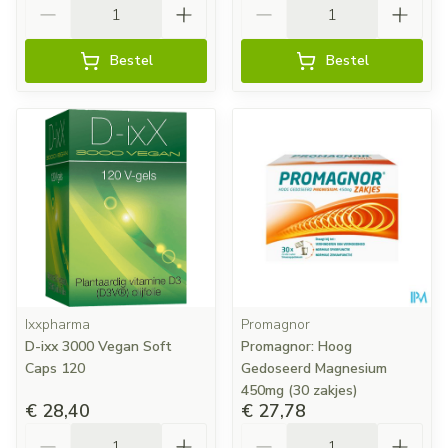
Aantal
Aantal
Bestel
Bestel
Ixxpharma
Promagnor
D-ixx 3000 Vegan Soft
Promagnor: Hoog
Caps 120
Gedoseerd Magnesium
450mg (30 zakjes)
€ 28,40
€ 27,78
Aantal
Aantal