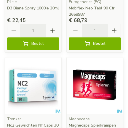
Pileje
Eurogenerics (EG)
D3 Biane Spray 1000ie 20ml
Mobiflex Neo Tabl 90 Cfr
2658987
€ 22,45
€ 68,79
Aantal
Aantal
Bestel
Bestel
Trenker
Magnecaps
Nc2 Gewrichten Nf Caps 30
Magnecaps Spierkrampen