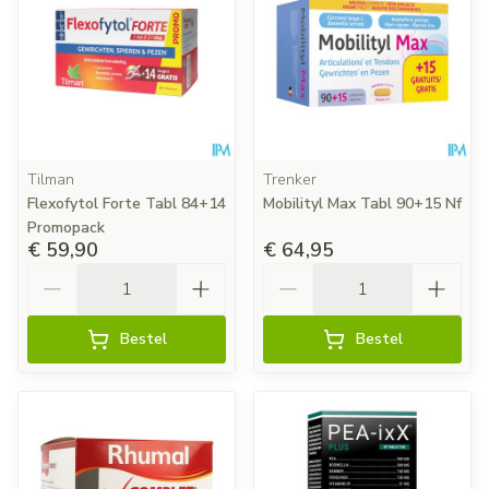
Tilman
Trenker
Flexofytol Forte Tabl 84+14
Mobilityl Max Tabl 90+15 Nf
Promopack
€ 59,90
€ 64,95
Aantal
Aantal
Bestel
Bestel