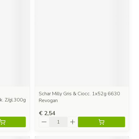
Schar Milly Gris & Ciocc. 1x52g 6630
k. Z/gl.300g
Revogan
€ 2,54
Aantal