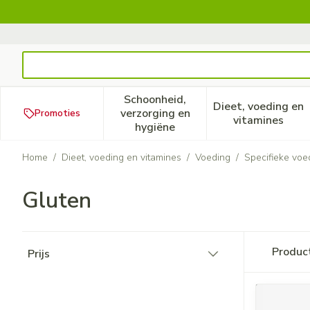
Ga naar de inhoud
Product, merk, categorie...
Schoonheid,
Dieet, voeding en
verzorging en
Promoties
Toon submenu voor Schoonheid
Toon subm
vitamines
hygiëne
Home
/
Dieet, voeding en vitamines
/
Voeding
/
Specifieke voe
Gluten
Doorgaan naar productlijst
Produc
Prijs
filter