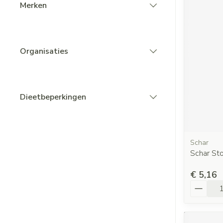
Merken
filter
Organisaties
filter
Dieetbeperkingen
filter
Schar
Schar St
€ 5,16
Aantal