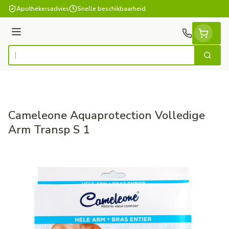
Ga naar de inhoud
Apothekersadvies
Snelle beschikbaarheid
Menu
Zoek
Product, merk, categorie...
Cameleone Aquaprotection Volledige
Arm Transp S 1