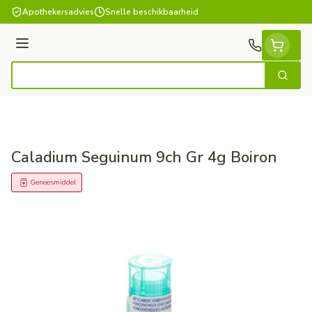
Ga naar de inhoud
Apothekersadvies
Snelle beschikbaarheid
Menu
Zoek
Product, merk, categorie...
Caladium Seguinum 9ch Gr 4g Boiron
Geneesmiddel