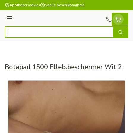
Ga naar de inhoud
Apothekersadvies
Snelle beschikbaarheid
Menu
Zoek
Product, merk, categorie...
Botapad 1500 Elleb.beschermer Wit 2