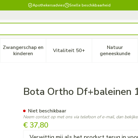
Apothekersadvies
Snelle beschikbaarheid
Zwangerschap en
Natuur
Vitaliteit 50+
, verzorging en hygiëne categorie
enu voor Dieet, voeding en vitamines categorie
Toon submenu voor Zwangerschap en kinderen ca
Toon submenu voor Vitaliteit
Toon subm
kinderen
geneeskunde
00 Sk N6
Bota Ortho Df+baleinen 
Niet beschikbaar
Neem contact op met ons via telefoon of e-mail, dan bekij
€ 37,80
Verwittig mij als het product terug in voo