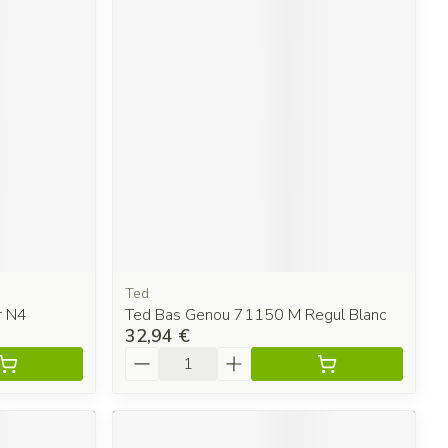
Ted
r N4
Ted Bas Genou 71150 M Regul Blanc
32,94 €
Quantité