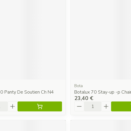
Bota
70 Panty De Soutien Ch N4
Botalux 70 Stay-up -p Chai
23,40 €
é
Quantité