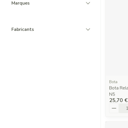
Marques
filter
Fabricants
filter
Bota
Bota Rela
N5
25,70 €
Quantit