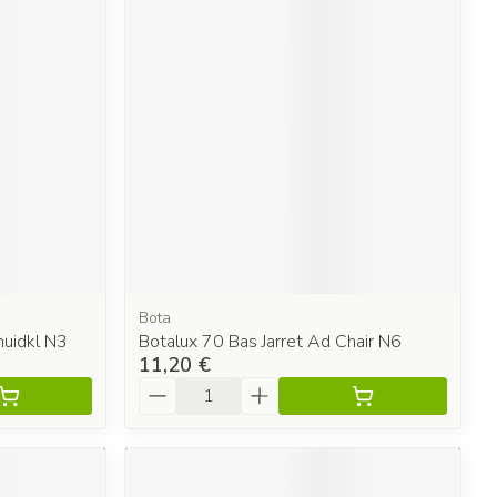
Bota
huidkl N3
Botalux 70 Bas Jarret Ad Chair N6
11,20 €
Quantité