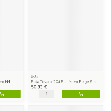
Bota
ero N4
Bota Tovarix 20/i Bas Ad+p Beige Small
50,83 €
Quantité