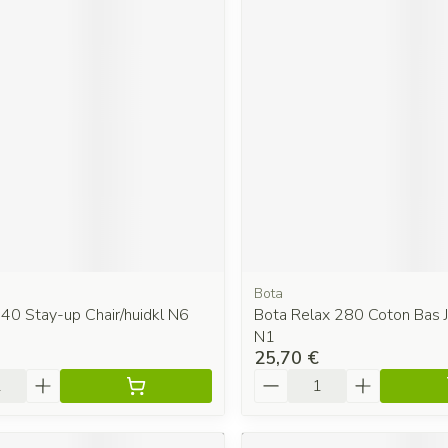
Bota
40 Stay-up Chair/huidkl N6
Bota Relax 280 Coton Bas Ja
N1
25,70 €
é
Quantité