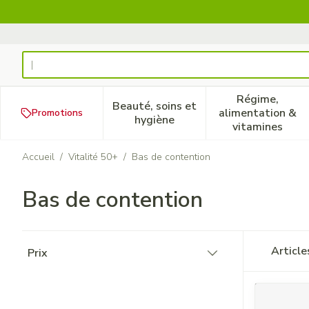
Aller au contenu
Rechercher
Régime,
Beauté, soins et
alimentation &
Promotions
Afficher le sous-menu pour la
Afficher 
hygiène
vitamines
Accueil
/
Vitalité 50+
/
Bas de contention
Bas de contention
Passer à la liste des produits
Articl
Prix
filter