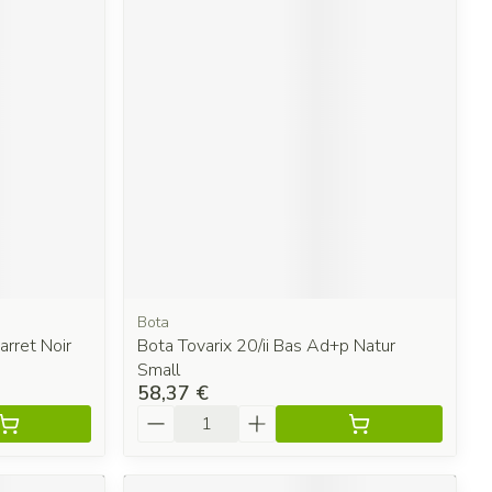
Bota
rret Noir
Bota Tovarix 20/ii Bas Ad+p Natur
Small
58,37 €
Quantité