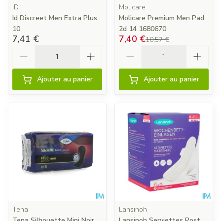
iD
Molicare
Id Discreet Men Extra Plus
Molicare Premium Men Pad
10
2d 14 1680670
7,41 €
7,40 €
10,57 €
Quantité
Quantité
Ajouter au panier
Ajouter au panier
Tena
Lansinoh
Tena Silhouette Mini Noir
Lansinoh Serviettes Post