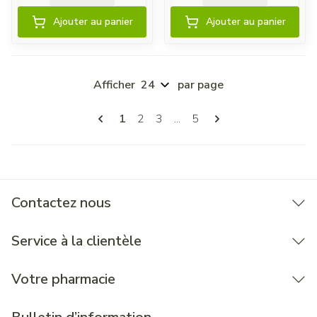
Ajouter au panier
Ajouter au panier
Afficher
par page
Pages
Vous lisez actuellement la page
Page
Page
Page
1
2
3
...
5
Contactez nous
Service à la clientèle
Votre pharmacie