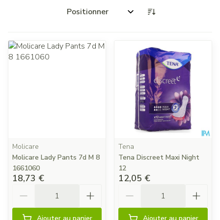
Trier par:
Molicare
Tena
Molicare Lady Pants 7d M 8
Tena Discreet Maxi Night
1661060
12
18,73 €
12,05 €
Quantité
Quantité
Ajouter au panier
Ajouter au panier