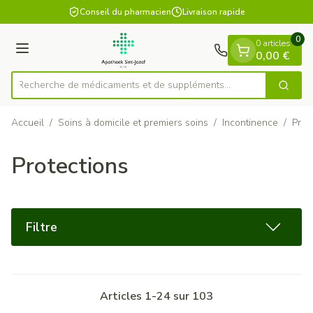
Diapositive 1 de 1
Aller au contenu
Conseil du pharmacien
Livraison rapide
0
0 articles
Menu
0,00 €
Recherche de médicaments et de s
Cherch
Rechercher
Accueil
/
Soins à domicile et premiers soins
/
Incontinence
/
Prot
Protections
Filtre
Articles
1
-
24
sur
103