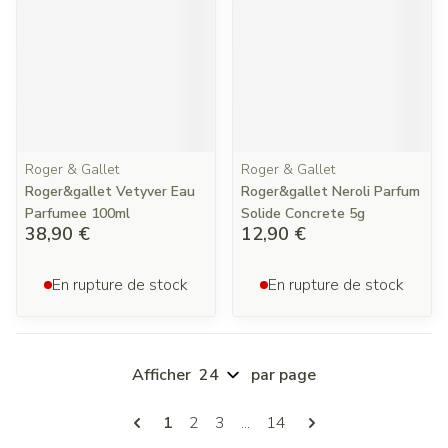
Roger & Gallet
Roger & Gallet
Roger&gallet Vetyver Eau
Roger&gallet Neroli Parfum
Parfumee 100ml
Solide Concrete 5g
38,90 €
12,90 €
En rupture de stock
En rupture de stock
Afficher
par page
Pages
Vous lisez actuellement la page
Page
Page
Page
1
2
3
...
14