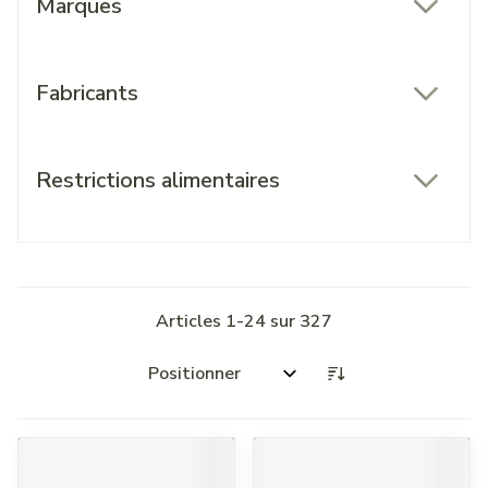
Marques
filter
Fabricants
filter
Restrictions alimentaires
filter
Articles
1
-
24
sur
327
Trier par: