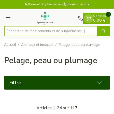
Diapositive 1 de 1
Aller au contenu
Conseil du pharmacien
Livraison rapide
0
0 articles
Menu
0,00 €
Recherche de médicaments et
Cherch
Rechercher
Accueil
/
Animaux et insectes
/
Pelage, peau ou plumage
Pelage, peau ou plumage
Filtre
Articles
1
-
24
sur
117