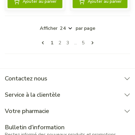
Ajouter au panier
Ajouter au panier
Afficher
par page
Pages
Vous lisez actuellement la page
Page
Page
Page
1
2
3
...
5
Contactez nous
Service à la clientèle
Votre pharmacie
Bulletin d’information
Restez informé des nouveaux produits et promotions