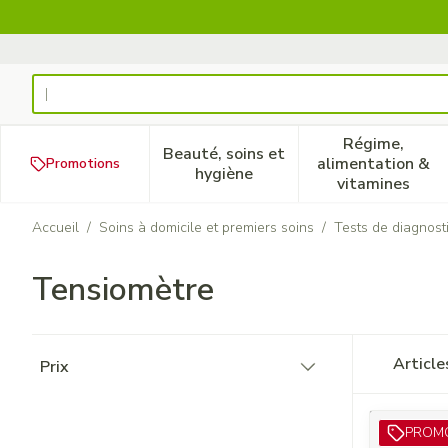
Aller au contenu
Rechercher
Régime,
Beauté, soins et
alimentation &
Promotions
Afficher le sous-menu pour la
Afficher 
hygiène
vitamines
Accueil
/
Soins à domicile et premiers soins
/
Tests de diagnost
Tensiomètre
Passer à la liste des produits
Articl
Prix
filter
PROM