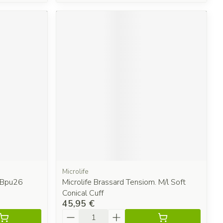
Microlife
 Bpu26
Microlife Brassard Tensiom. M/l Soft
Conical Cuff
45,95 €
Quantité