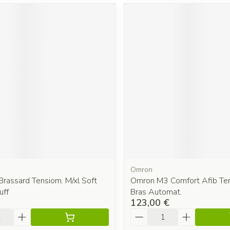
Omron
 Brassard Tensiom. M/xl Soft
Omron M3 Comfort Afib Te
uff
Bras Automat.
123,00 €
é
Quantité