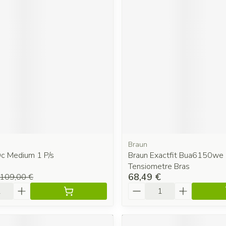
Braun
Dc Medium 1 P/s
Braun Exactfit Bua6150we
Tensiometre Bras
68,49 €
109,00 €
é
Quantité