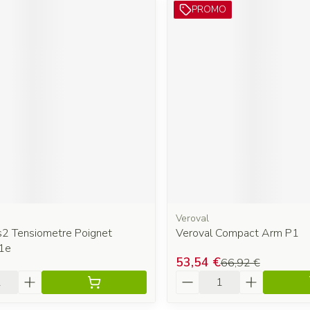
PROMO
Veroval
2 Tensiometre Poignet
Veroval Compact Arm P1
1e
53,54 €
66,92 €
é
Quantité