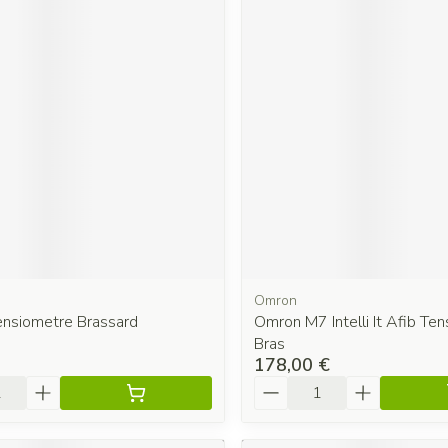
Omron
ensiometre Brassard
Omron M7 Intelli It Afib Ten
Bras
178,00 €
é
Quantité