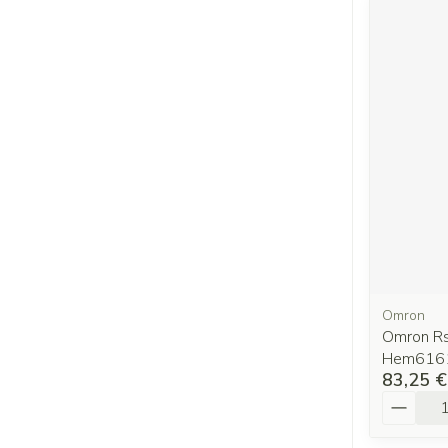
Omron
Omron Rs
Hem616
83,25 €
Quantit