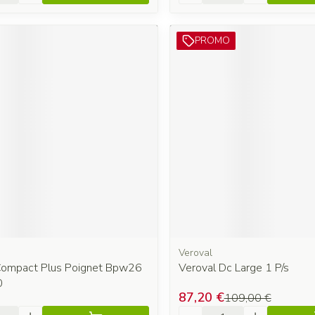
PROMO
Veroval
Compact Plus Poignet Bpw26
Veroval Dc Large 1 P/s
0
87,20 €
109,00 €
é
Quantité