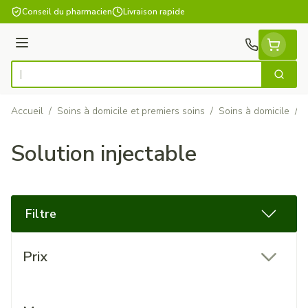
Aller au contenu
Conseil du pharmacien
Livraison rapide
Menu
Cherch
Rechercher
Accueil
/
Soins à domicile et premiers soins
/
Soins à domicile
/
S
Solution injectable
Filtre
Passer à la liste des produits
Prix
filter