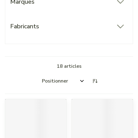
Marques
filter
Fabricants
filter
18
articles
Trier par: