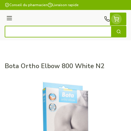
Aller au contenu
Conseil du pharmacien
Livraison rapide
Menu
Cherch
Rechercher
Bota Ortho Elbow 800 White N2