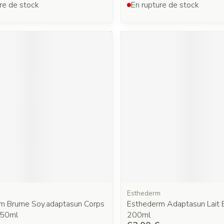
re de stock
En rupture de stock
m
Esthederm
m Brume Soy.adaptasun Corps
Esthederm Adaptasun Lait 
150ml
200ml