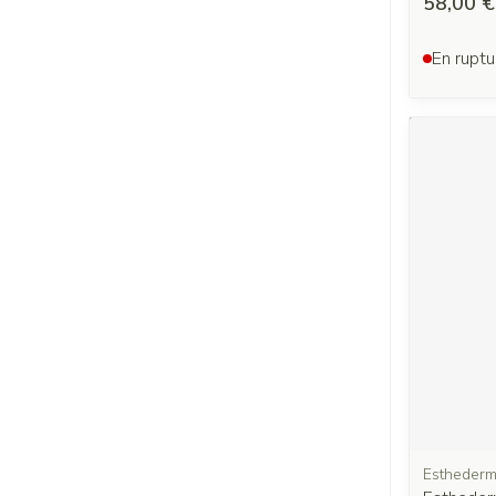
58,00 €
En ruptu
Estheder