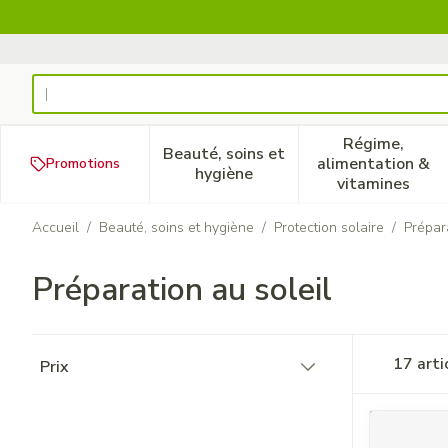
Aller au contenu
Rechercher
Régime,
Beauté, soins et
alimentation &
Promotions
Afficher le sous-menu pour la
Afficher 
hygiène
vitamines
Accueil
/
Beauté, soins et hygiène
/
Protection solaire
/
Prépara
Préparation au soleil
Passer à la liste des produits
17
arti
Prix
filter