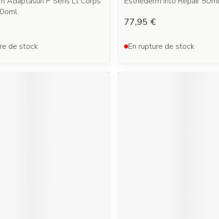
m Adaptasun P Sens Lt Corps
Esthederm Into Repair 50m
20oml
77,95 €
re de stock
En rupture de stock