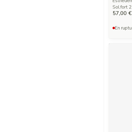
Estheder
Sol.fort 
57,00 €
En ruptu