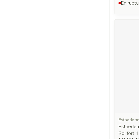
En ruptu
Estheder
Estheder
Sol.fort 