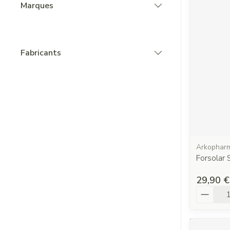
Marques
filter
Fabricants
filter
Arkophar
Forsolar 
29,90 €
Quantit