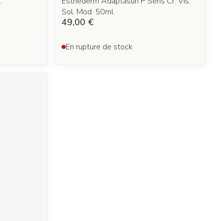
l
Esthederm Adaptasun P Sens Cr. Vis.
Sol. Mod. 50ml
49,00 €
En rupture de stock