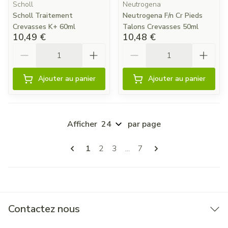
Scholl
Neutrogena
Scholl Traitement
Neutrogena F/n Cr Pieds
Crevasses K+ 60ml
Talons Crevasses 50ml
10,49 €
10,48 €
Quantité
Quantité
Ajouter au panier
Ajouter au panier
Afficher
par page
Pages
Vous lisez actuellement la page
Page
Page
Page
1
2
3
...
7
Contactez nous