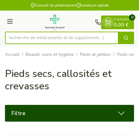
Diapositive 1 de 1
Aller au contenu
Conseil du pharmacien
Livraison rapide
0
0 articles
Menu
0,00 €
Recherche de médicaments et
Cherch
Rechercher
Accueil
/
Beauté, soins et hygiène
/
Pieds et jambes
/
Pieds secs,
Pieds secs, callosités et
crevasses
Filtre