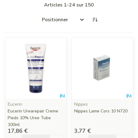
Articles
1
-
24
sur
150
Trier par:
Eucerin
Nippes
Eucerin Urearepair Creme
Nippes Lame Cors 10 N720
Pieds 10% Uree Tube
100ml
17,86 €
3,77 €
Quantité
Quantité