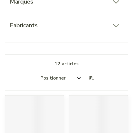
Marques
filter
Fabricants
filter
12
articles
Trier par: