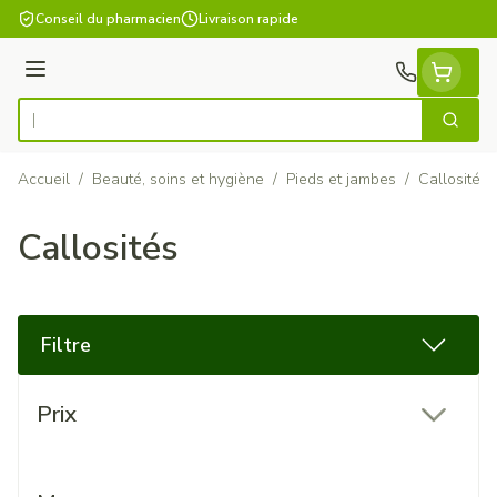
Aller au contenu
Conseil du pharmacien
Livraison rapide
Menu
Cherch
Rechercher
Accueil
/
Beauté, soins et hygiène
/
Pieds et jambes
/
Callosités
Callosités
Filtre
Passer à la liste des produits
Prix
filter