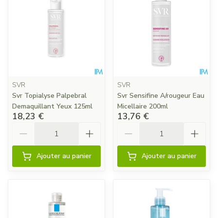
SVR
SVR
Svr Topialyse Palpebral
Svr Sensifine A/rougeur Eau
Demaquillant Yeux 125ml
Micellaire 200ml
18,23 €
13,76 €
Quantité
Quantité
Ajouter au panier
Ajouter au panier