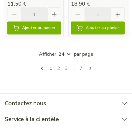
11,50 €
18,90 €
Quantité
Quantité
Ajouter au panier
Ajouter au panier
Afficher
par page
Pages
Vous lisez actuellement la page
Page
Page
Page
1
2
3
...
7
Contactez nous
Service à la clientèle