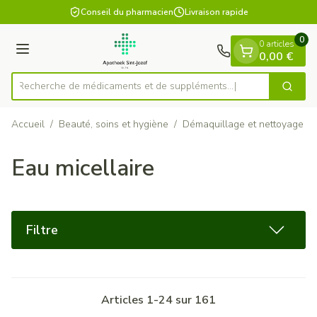
Diapositive 1 de 1
Aller au contenu
Conseil du pharmacien
Livraison rapide
0
0 articles
Menu
0,00 €
Recherche de médicaments et de
Cherch
Rechercher
Accueil
/
Beauté, soins et hygiène
/
Démaquillage et nettoyage
/
Eau micellaire
Filtre
Articles
1
-
24
sur
161