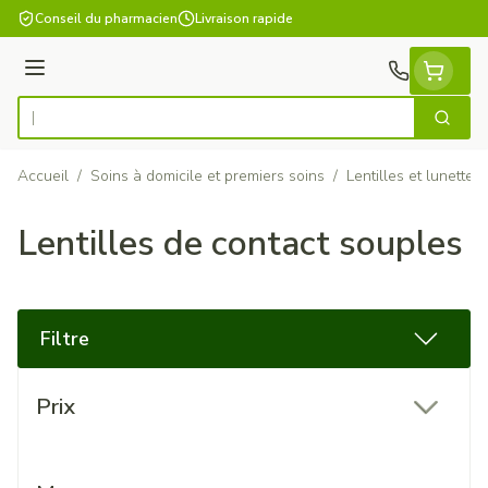
Aller au contenu
Conseil du pharmacien
Livraison rapide
Menu
Cherch
Rechercher
Accueil
/
Soins à domicile et premiers soins
/
Lentilles et lunettes
Lentilles de contact souples
Filtre
Passer à la liste des produits
Prix
filter