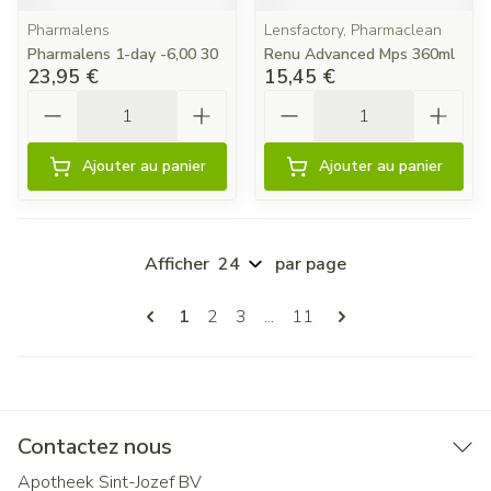
Pharmalens
Lensfactory, Pharmaclean
Pharmalens 1-day -6,00 30
Renu Advanced Mps 360ml
23,95 €
15,45 €
Quantité
Quantité
Ajouter au panier
Ajouter au panier
Afficher
par page
Pages
Vous lisez actuellement la page
Page
Page
Page
1
2
3
...
11
Contactez nous
Apotheek Sint-Jozef BV