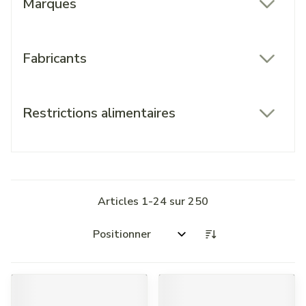
Marques
filter
Fabricants
filter
Restrictions alimentaires
filter
Articles
1
-
24
sur
250
Trier par: