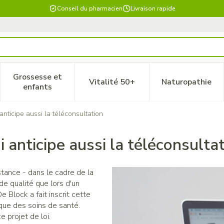
Conseil du pharmacien
Livraison rapide
Grossesse et
Vitalité 50+
Naturopathie
 catégorie Beauté, soins et hygiène
le sous-menu pour la catégorie Régime, alimentation & vitam
Afficher le sous-menu pour la catégorie Grossesse
Afficher le sous-menu pour la 
Afficher 
enfants
anticipe aussi la téléconsultation
 anticipe aussi la téléconsulta
stance - dans le cadre de la
e qualité que lors d'un
 Block a fait inscrit cette
tique des soins de santé.
e projet de loi.