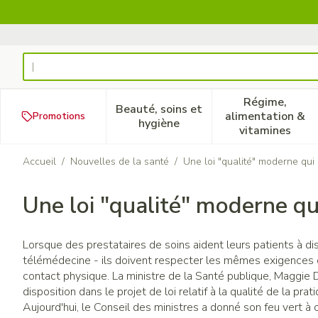
Aller au contenu
Rechercher
Régime,
Beauté, soins et
alimentation &
Promotions
Afficher le sous-menu pour la
Afficher 
hygiène
vitamines
Accueil
/
Nouvelles de la santé
/
Une loi "qualité" moderne qui 
Une loi "qualité" moderne qui
Lorsque des prestataires de soins aident leurs patients à di
télémédecine - ils doivent respecter les mêmes exigences d
contact physique. La ministre de la Santé publique, Maggie De
disposition dans le projet de loi relatif à la qualité de la pra
Aujourd'hui, le Conseil des ministres a donné son feu vert à c