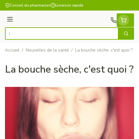
Aller au contenu
Conseil du pharmacien
Livraison rapide
Menu
Cherch
Rechercher
Accueil
/
Nouvelles de la santé
/
La bouche sèche, c'est quoi ?
La bouche sèche, c'est quoi ?