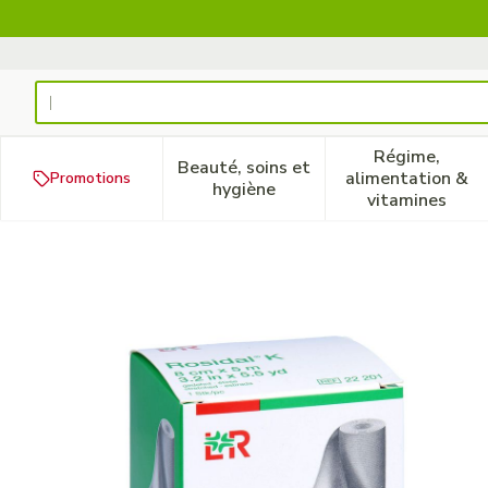
Aller au contenu
Rechercher
Régime,
Beauté, soins et
alimentation &
Promotions
Afficher le sous-menu pour la
Afficher 
hygiène
vitamines
Rosidal K Bande Elast 8cm