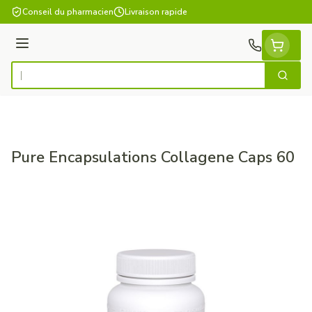
Aller au contenu
Conseil du pharmacien
Livraison rapide
Menu
Cherch
Rechercher
Pure Encapsulations Collagene Caps 60