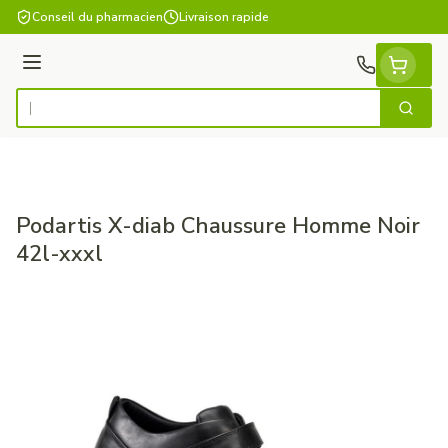
Aller au contenu
Conseil du pharmacien
Livraison rapide
Menu
Cherch
Rechercher
Podartis X-diab Chaussure Homme Noir
42l-xxxl