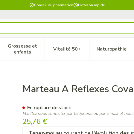
Conseil du pharmacien
Livraison rapide
Grossesse et
Vitalité 50+
Naturopathie
 catégorie Beauté, soins et hygiène
le sous-menu pour la catégorie Régime, alimentation & vitam
Afficher le sous-menu pour la catégorie Grossesse
Afficher le sous-menu pour la 
Afficher 
enfants
ed
Marteau A Reflexes Cov
En rupture de stock
Veuillez nous contacter par téléphone ou par e-mail et nous
25,76 €
Tenez-moi au courant de l'évolution des s