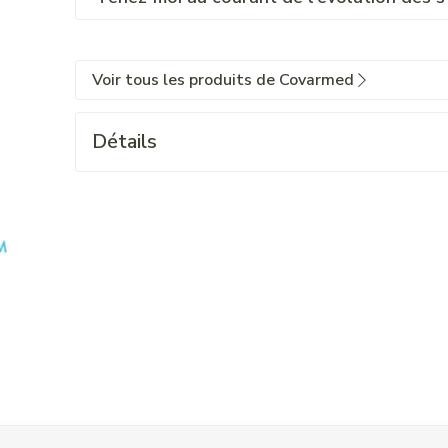
Voir tous les produits de Covarmed
Détails
 l'aide de la touche de tabulation. Vous pouvez sauter le carrouse
ation en carrousel