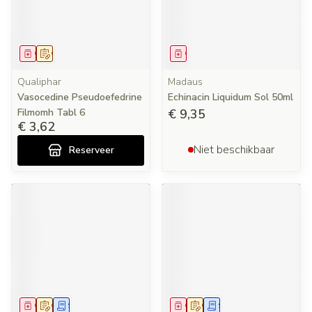
Geneesmiddel
Op voorschrift
Geneesmiddel
Qualiphar
Madaus
Vasocedine Pseudoefedrine
Echinacin Liquidum Sol 50ml
Filmomh Tabl 6
€ 9,35
€ 3,62
Niet beschikbaar
Reserveer
Geneesmiddel
Op voorschrift
Schriftelijke aanvraag
Geneesmiddel
Op voorschrift
Schriftelijke aanvraag