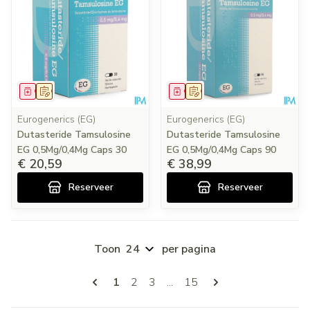
Geneesmiddel
Op voorschrift
Geneesmiddel
Op voorschrift
Eurogenerics (EG)
Eurogenerics (EG)
Dutasteride Tamsulosine
Dutasteride Tamsulosine
EG 0,5Mg/0,4Mg Caps 30
EG 0,5Mg/0,4Mg Caps 90
€ 20,59
€ 38,99
Reserveer
Reserveer
Toon
per pagina
Pagina's
U lees momenteel pagina
Pagina
Pagina
Pagina
1
2
3
...
15