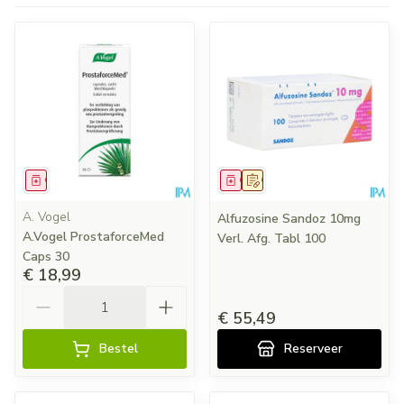
Geneesmiddel
Geneesmiddel
Op voorschrift
A. Vogel
Alfuzosine Sandoz 10mg
A.Vogel ProstaforceMed
Verl. Afg. Tabl 100
Caps 30
€ 18,99
Aantal
€ 55,49
Bestel
Reserveer