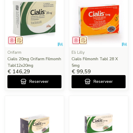
Geneesmiddel
Op voorschrift
Geneesmiddel
Op voorschrift
Orifarm
Eli Lilly
Cialis 20mg Orifarm Filmomh
Cialis Filmomh Tabl 28 X
Tabl12x20mg
5mg
€ 146,29
€ 99,59
Reserveer
Reserveer