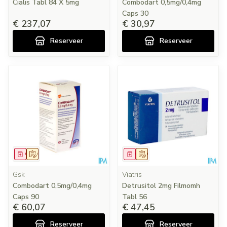
Cialis Tabl 84 X 5mg
Combodart 0,5mg/0,4mg
Caps 30
€ 237,07
€ 30,97
Reserveer
Reserveer
Geneesmiddel
Op voorschrift
Geneesmiddel
Op voorschrift
Gsk
Viatris
Combodart 0,5mg/0,4mg
Detrusitol 2mg Filmomh
Caps 90
Tabl 56
€ 60,07
€ 47,45
Reserveer
Reserveer