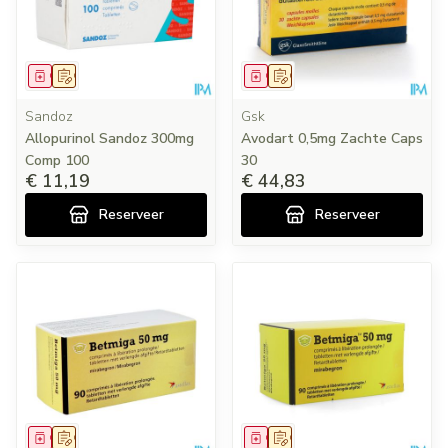
Geneesmiddel
Op voorschrift
Geneesmiddel
Op voorschrift
Sandoz
Gsk
Allopurinol Sandoz 300mg
Avodart 0,5mg Zachte Caps
Comp 100
30
€ 11,19
€ 44,83
Reserveer
Reserveer
Geneesmiddel
Op voorschrift
Geneesmiddel
Op voorschrift