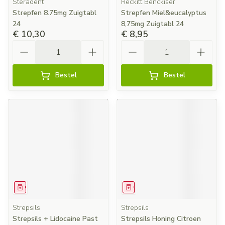
Steradent
Reckitt Benckiser
Strepfen 8.75mg Zuigtabl
Strepfen Miel&eucalyptus
24
8,75mg Zuigtabl 24
€ 10,30
€ 8,95
Aantal
Aantal
Bestel
Bestel
Geneesmiddel
Geneesmiddel
Strepsils
Strepsils
Strepsils + Lidocaine Past
Strepsils Honing Citroen