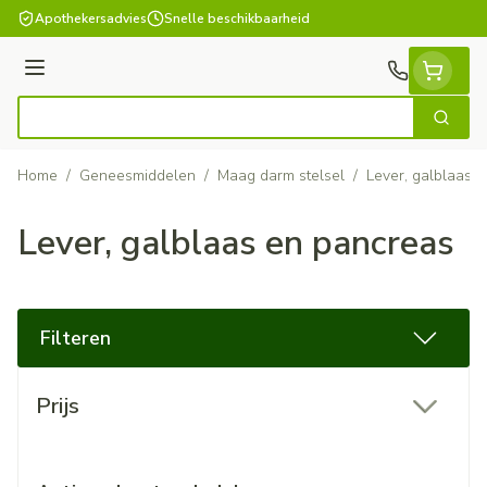
Ga naar de inhoud
Apothekersadvies
Snelle beschikbaarheid
Menu
Zoek
Product, merk, categorie...
Home
/
Geneesmiddelen
/
Maag darm stelsel
/
Lever, galblaas 
Lever, galblaas en pancreas
Filteren
Doorgaan naar productlijst
Prijs
filter