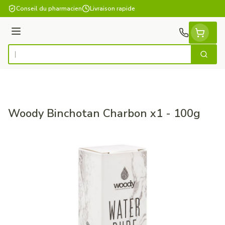
Aller au contenu
Conseil du pharmacien
Livraison rapide
Menu
Cherch
Rechercher
Woody Binchotan Charbon x1 - 100g